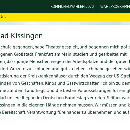
KOMMUNALWAHLEN 2020
WAHLPROGRAM
ÄTIN
EINE POLITIK D
UMWELT UND ENE
Bad Kissingen
MOBILITÄT
Schule gegangen, habe Theater gespielt, und begonnen mich polit
genen Großstadt, Frankfurt am Main, studiert und gearbeitet, mit
GESUNDHEIT UND
en, dass junge Menschen wegen der Arbeitsplätze und der guten I
 dort Wurzeln zu schlagen und gut zu leben. Ich habe gesehen, wi
SOZIAL- UND FR
atisierung der Kreiskrankenhäuser, durch den Wegzug der US-Strei
nden von Geschäften, Kinos und Gastwirtschaften. Ich bin zu de
REGIONAL LEBEN
e auf dem Land liegt. Und die besten Voraussetzungen für ein g
darf unsere Region im Deutschen Bundestag vertreten. Seither wä
Kissingen in die eigenen Hände nehmen müssen. Wir müssen und 
re Bereitschaft, Verantwortung füreinander zu übernehmen und auf