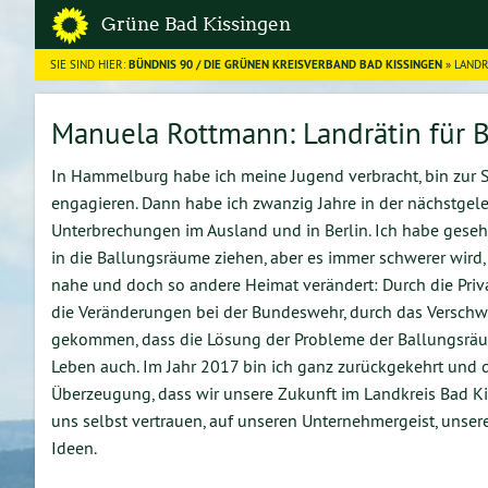
S
Grüne Bad Kissingen
SIE SIND HIER:
BÜNDNIS 90 / DIE GRÜNEN KREISVERBAND BAD KISSINGEN
» LANDR
Manuela Rottmann: Landrätin für 
In Hammelburg habe ich meine Jugend verbracht, bin zur 
engagieren. Dann habe ich zwanzig Jahre in der nächstgele
Unterbrechungen im Ausland und in Berlin. Ich habe geseh
in die Ballungsräume ziehen, aber es immer schwerer wird,
nahe und doch so andere Heimat verändert: Durch die Priv
die Veränderungen bei der Bundeswehr, durch das Verschwi
gekommen, dass die Lösung der Probleme der Ballungsräum
Leben auch. Im Jahr 2017 bin ich ganz zurückgekehrt und 
Überzeugung, dass wir unsere Zukunft im Landkreis Bad 
uns selbst vertrauen, auf unseren Unternehmergeist, unse
Ideen.