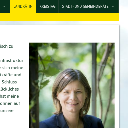
M
LANDRÄTIN
KREISTAG
STADT - UND GEMEINDERÄTE
ES ZUHÖRENS UND ERKLÄRENS
BAD BRÜCKENAU
RGIE
BAD KISSINGEN
BAD BOCKLET
isch zu
 PFLEGE
HAMMELBURG
nfrastruktur
e sich meine
AUENPOLITIK, WOHNEN
MASSBACH
tkräfte und
m Schluss
, REGIONAL WIRTSCHAFTEN
MÜNNERSTADT
lückliches
chst meine
können auf
 unsere