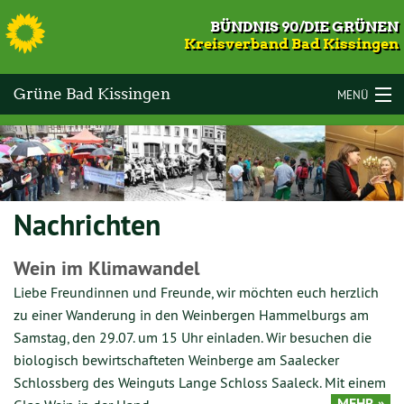
S
BÜNDNIS 90/DIE GRÜNEN
Kreisverband Bad Kissingen
Grüne Bad Kissingen
MENÜ
LANDKREIS BAD KISSINGEN
VOR ORT
Nachrichten
KOMMUNALWAHLEN 2026
TERMINE
Wein im Klimawandel
Liebe Freundinnen und Freunde, wir möchten euch herzlich
MITMACHEN
zu einer Wanderung in den Weinbergen Hammelburgs am
Samstag, den 29.07. um 15 Uhr einladen. Wir besuchen die
GESCHICHTE
biologisch bewirtschafteten Weinberge am Saalecker
KONTAKT
Schlossberg des Weinguts Lange Schloss Saaleck. Mit einem
MEHR »