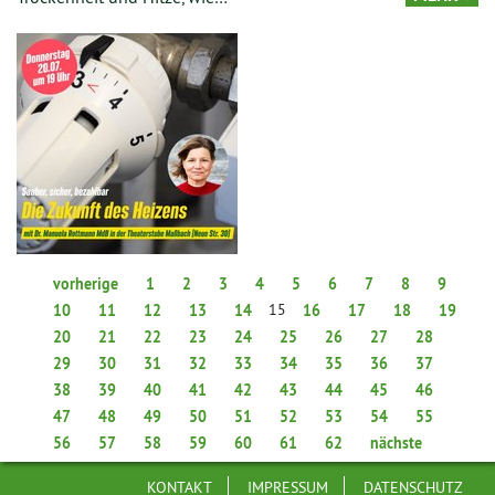
vorherige
1
2
3
4
5
6
7
8
9
15
10
11
12
13
14
16
17
18
19
20
21
22
23
24
25
26
27
28
29
30
31
32
33
34
35
36
37
38
39
40
41
42
43
44
45
46
47
48
49
50
51
52
53
54
55
56
57
58
59
60
61
62
nächste
KONTAKT
IMPRESSUM
DATENSCHUTZ