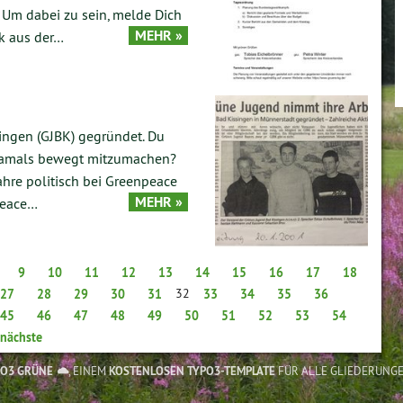
 Um dabei zu sein, melde Dich
MEHR »
k aus der…
singen (GJBK) gegründet. Du
 damals bewegt mitzumachen?
ahre politisch bei Greenpeace
MEHR »
npeace…
9
10
11
12
13
14
15
16
17
18
32
27
28
29
30
31
33
34
35
36
45
46
47
48
49
50
51
52
53
54
nächste
PO3 GRÜNE
, EINEM
KOSTENLOSEN TYPO3-TEMPLATE
FÜR ALLE GLIEDERUNG