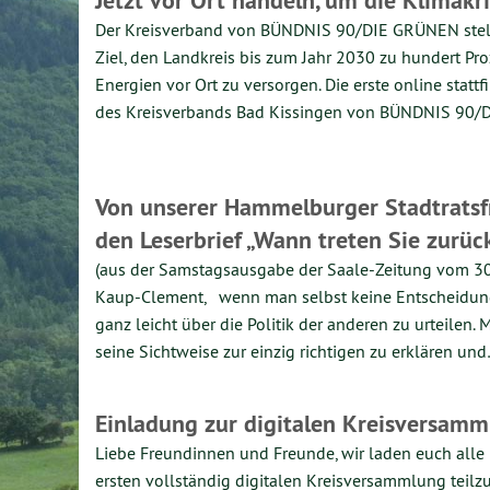
Jetzt vor Ort handeln, um die Klimak
Der Kreisverband von BÜNDNIS 90/DIE GRÜNEN stellt
Ziel, den Landkreis bis zum Jahr 2030 zu hundert Pr
Energien vor Ort zu versorgen. Die erste online sta
des Kreisverbands Bad Kissingen von BÜNDNIS 90
Von unserer Hammelburger Stadtratsf
den Leserbrief „Wann treten Sie zurü
(aus der Samstagsausgabe der Saale-Zeitung vom 30
Kaup-Clement, wenn man selbst keine Entscheidunge
ganz leicht über die Politik der anderen zu urteilen. 
seine Sichtweise zur einzig richtigen zu erklären un
Einladung zur digitalen Kreisversam
Liebe Freundinnen und Freunde, wir laden euch alle h
ersten vollständig digitalen Kreisversammlung tei