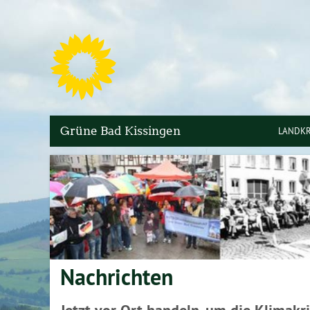
S
Grüne Bad Kissingen
LANDKR
KREIST
KREISV
RADWE
Nachrichten