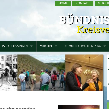
HOME
KONTAKT
MITGL
BÜNDNIS
Kreisv
EIS BAD KISSINGEN
VOR ORT
KOMMUNALWAHLEN 2026
AGSFRAKTION
BAD BOCKLET
KREISTAG
ERBAND
BAD KISSINGEN
WAHLPROGRAMM
GEMELDER
BAD BRÜCKENAU
ELFERSHAUSEN
HAMMELBURG