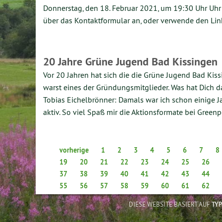
Donnerstag, den 18. Februar 2021, um 19:30 Uhr Uhr
über das Kontaktformular an, oder verwende den Lin
20 Jahre Grüne Jugend Bad Kissingen
Vor 20 Jahren hat sich die die Grüne Jugend Bad Kis
warst eines der Gründungsmitglieder. Was hat Dich
Tobias Eichelbrönner: Damals war ich schon einige J
aktiv. So viel Spaß mir die Aktionsformate bei Gree
vorherige
1
2
3
4
5
6
7
8
19
20
21
22
23
24
25
26
37
38
39
40
41
42
43
44
55
56
57
58
59
60
61
62
DIESE WEBSITE BASIERT AUF
TY