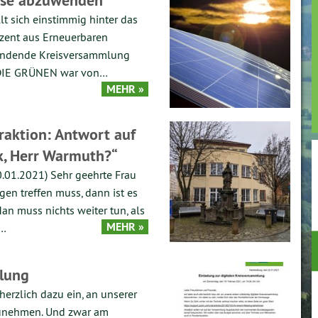
rise abzuwenden
MASSBACH
 sich einstimmig hinter das
ozent aus Erneuerbaren
MÜNNERSTADT
ttfindende Kreisversammlung
/DIE GRÜNEN war von…
MEHR »
raktion: Antwort auf
ck, Herr Warmuth?“
.01.2021) Sehr geehrte Frau
n treffen muss, dann ist es
Man muss nichts weiter tun, als
MEHR »
d…
mlung
erzlich dazu ein, an unserer
lzunehmen. Und zwar am