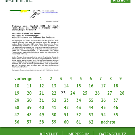
bestimmt. In…
vorherige
1
2
3
4
5
6
7
8
9
10
11
12
13
14
15
16
17
18
23
19
20
21
22
24
25
26
27
28
29
30
31
32
33
34
35
36
37
38
39
40
41
42
43
44
45
46
47
48
49
50
51
52
53
54
55
56
57
58
59
60
61
62
nächste
KONTAKT
IMPRESSUM
DATENSCHUTZ