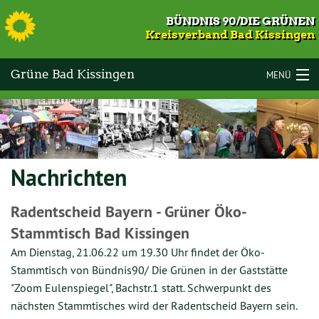
S
BÜNDNIS 90/DIE GRÜNEN
Kreisverband Bad Kissingen
Grüne Bad Kissingen
MENÜ
LANDKREIS BAD KISSINGEN
VOR ORT
Nachrichten
KOMMUNALWAHLEN 2026
TERMINE
Radentscheid Bayern - Grüner Öko-
Stammtisch Bad Kissingen
MITMACHEN
Am Dienstag, 21.06.22 um 19.30 Uhr findet der Öko-
GESCHICHTE
Stammtisch von Bündnis90/ Die Grünen in der Gaststätte
"Zoom Eulenspiegel", Bachstr.1 statt. Schwerpunkt des
KONTAKT
nächsten Stammtisches wird der Radentscheid Bayern sein.