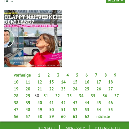
für…
vorherige
1
2
3
4
5
6
7
8
9
10
11
12
13
14
15
16
17
18
19
20
21
22
23
24
25
26
27
30
28
29
31
32
33
34
35
36
37
38
39
40
41
42
43
44
45
46
47
48
49
50
51
52
53
54
55
56
57
58
59
60
61
62
nächste
KONTAKT
IMPRESSUM
DATENSCHUTZ