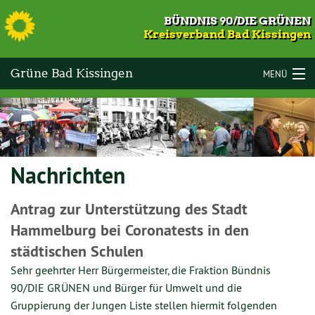
S
BÜNDNIS 90/DIE GRÜNEN
Kreisverband Bad Kissingen
Grüne Bad Kissingen
MENÜ
LANDKREIS BAD KISSINGEN
VOR ORT
Nachrichten
KOMMUNALWAHLEN 2026
TERMINE
Antrag zur Unterstützung des Stadt
Hammelburg bei Coronatests in den
MITMACHEN
städtischen Schulen
GESCHICHTE
Sehr geehrter Herr Bürgermeister, die Fraktion Bündnis
90/DIE GRÜNEN und Bürger für Umwelt und die
KONTAKT
Gruppierung der Jungen Liste stellen hiermit folgenden