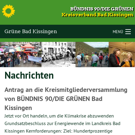
S
BÜNDNIS 90/DIE GRÜNEN
Kreisverband Bad Kissingen
Grüne Bad Kissingen
MENÜ
LANDKREIS BAD KISSINGEN
VOR ORT
Nachrichten
KOMMUNALWAHLEN 2026
TERMINE
Antrag an die Kreismitgliederversammlung
von BÜNDNIS 90/DIE GRÜNEN Bad
MITMACHEN
Kissingen
GESCHICHTE
Jetzt vor Ort handeln, um die Klimakrise abzuwenden
Grundsatzbeschluss zur Energiewende im Landkreis Bad
KONTAKT
Kissingen Kernforderungen: Ziel: Hundertprozentige