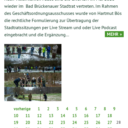
wieder im Bad Brückenauer Stadtrat vertreten. Im Rahmen
des Geschäftsordnungsausschusses wurde von Hartmut Bös
die rechtliche Formulierung zur Übertragung der
Stadtratssitzungen per Live Stream und oder Live Podcast
MEHR »
eingebracht und die Ergänzung…
vorherige
1
2
3
4
5
6
7
8
9
10
11
12
13
14
15
16
17
18
28
19
20
21
22
23
24
25
26
27