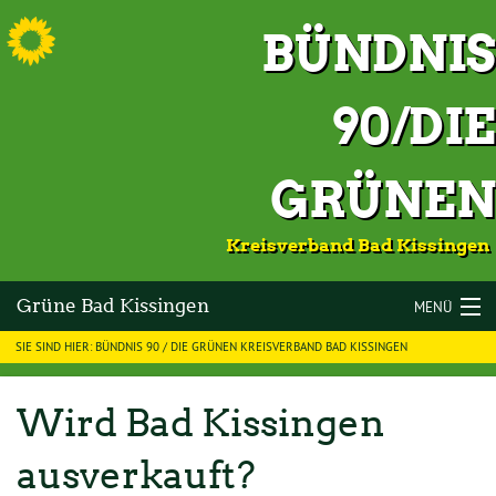
S
BÜNDNIS
90/DIE
GRÜNEN
Kreisverband Bad Kissingen
Grüne Bad Kissingen
MENÜ
SIE SIND HIER: BÜNDNIS 90 / DIE GRÜNEN KREISVERBAND BAD KISSINGEN
LANDKREIS BAD KISSINGEN
VOR ORT
Wird Bad Kissingen
KOMMUNALWAHLEN 2026
ausverkauft?