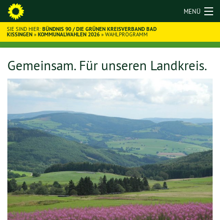
S
MENÜ
SIE SIND HIER:
Grüne Bad Kissingen
BÜNDNIS 90 / DIE GRÜNEN KREISVERBAND BAD
KISSINGEN
»
KOMMUNALWAHLEN 2026
» WAHLPROGRAMM
KOMMUNALWAHLEN 2026
Gemeinsam. Für unseren Landkreis.
KREISTAG
WAHLPROGRAMM