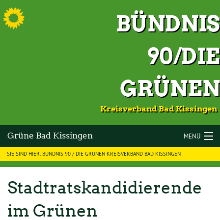
S
BÜNDNIS
90/DIE
GRÜNEN
Kreisverband Bad Kissingen
Grüne Bad Kissingen
MENÜ
SIE SIND HIER: BÜNDNIS 90 / DIE GRÜNEN KREISVERBAND BAD KISSINGEN
LANDKREIS BAD KISSINGEN
VOR ORT
Stadtratskandidierende
KOMMUNALWAHLEN 2026
im Grünen