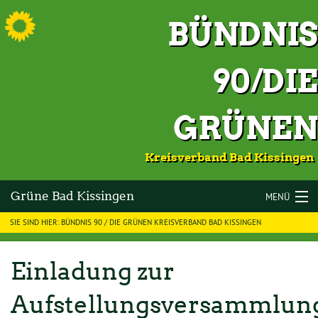
S
BÜNDNIS
90/DIE
GRÜNEN
Kreisverband Bad Kissingen
Grüne Bad Kissingen
MENÜ
SIE SIND HIER: BÜNDNIS 90 / DIE GRÜNEN KREISVERBAND BAD KISSINGEN
LANDKREIS BAD KISSINGEN
VOR ORT
Einladung zur
KOMMUNALWAHLEN 2026
Aufstellungsversammlun