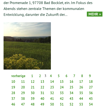
der Promenade 1, 97708 Bad Bocklet, ein. Im Fokus des
Abends stehen zentrale Themen der kommunalen
MEHR »
Entwicklung, darunter die Zukunft der…
3
vorherige
1
2
4
5
6
7
8
9
10
11
12
13
14
15
16
17
18
19
20
21
22
23
24
25
26
27
28
29
30
31
32
33
34
35
36
37
38
39
40
41
42
43
44
45
46
47
48
49
50
51
52
53
54