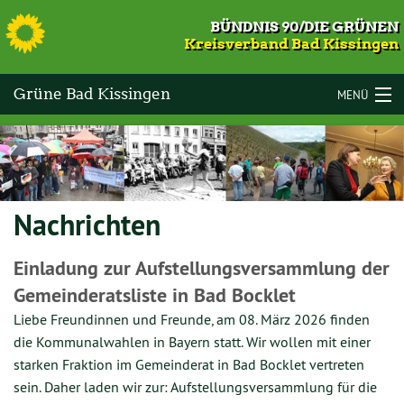
S
BÜNDNIS 90/DIE GRÜNEN
Kreisverband Bad Kissingen
Grüne Bad Kissingen
MENÜ
LANDKREIS BAD KISSINGEN
VOR ORT
Nachrichten
KOMMUNALWAHLEN 2026
TERMINE
Einladung zur Aufstellungsversammlung der
Gemeinderatsliste in Bad Bocklet
MITMACHEN
Liebe Freundinnen und Freunde, am 08. März 2026 finden
GESCHICHTE
die Kommunalwahlen in Bayern statt. Wir wollen mit einer
starken Fraktion im Gemeinderat in Bad Bocklet vertreten
KONTAKT
sein. Daher laden wir zur: Aufstellungsversammlung für die