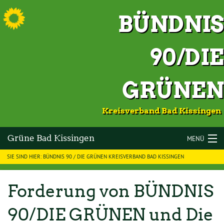
S
BÜNDNIS
90/DIE
GRÜNEN
Kreisverband Bad Kissingen
Grüne Bad Kissingen
MENÜ
SIE SIND HIER: BÜNDNIS 90 / DIE GRÜNEN KREISVERBAND BAD KISSINGEN
LANDKREIS BAD KISSINGEN
VOR ORT
Forderung von BÜNDNIS
KOMMUNALWAHLEN 2026
90/DIE GRÜNEN und Die