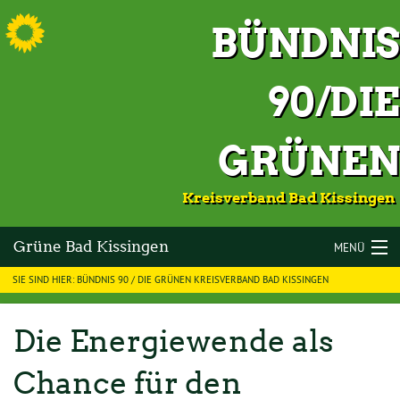
S
BÜNDNIS
90/DIE
GRÜNEN
Kreisverband Bad Kissingen
Grüne Bad Kissingen
MENÜ
SIE SIND HIER: BÜNDNIS 90 / DIE GRÜNEN KREISVERBAND BAD KISSINGEN
LANDKREIS BAD KISSINGEN
VOR ORT
Die Energiewende als
KOMMUNALWAHLEN 2026
Chance für den