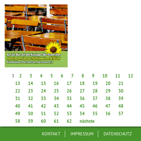
1
2
3
4
5
6
7
8
9
10
11
12
13
14
15
16
17
18
19
20
21
22
23
24
25
26
27
28
29
30
31
32
33
34
35
36
37
38
39
40
41
42
43
44
45
46
47
48
49
50
51
52
53
54
55
56
57
58
59
60
61
62
nächste
KONTAKT
IMPRESSUM
DATENSCHUTZ