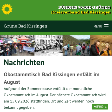
S
BÜNDNIS 90/DIE GRÜNEN
Kreisverband Bad Kissingen
Grüne Bad Kissingen
MENÜ
LANDKREIS BAD KISSINGEN
VOR ORT
Nachrichten
KOMMUNALWAHLEN 2026
TERMINE
Ökostammtisch Bad Kissingen enfällt im
August
MITMACHEN
Aufgrund der Sommerpause entfällt der monatliche
GESCHICHTE
Ökostammtisch im August. Der nächste Ökostammtisch wird
am 15.09.2026 stattfinden. Ort und Zeit werden noch
KONTAKT
MEHR »
bekannt gegeben.