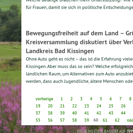
für Frauen, damit sie sich in politische Entscheidun
Bewegungsfreiheit auf dem Land – G
Kreisversammlung diskutiert über Ver
Landkreis Bad Kissingen
Ohne Auto geht es nicht – das ist die Erfahrung vie
Kissingen. Aber muss das so sein? Welche erfolgreich
ländlichen Raum, um Alternativen zum Auto anzubie
werden, dass auch Jugendliche, ältere Menschen o
vorherige
1
2
3
4
5
6
7
8
19
20
21
22
23
24
25
26
37
38
39
40
41
42
43
44
60
55
56
57
58
59
61
62
näc
DIESE WEBSITE BASIERT AUF
TY