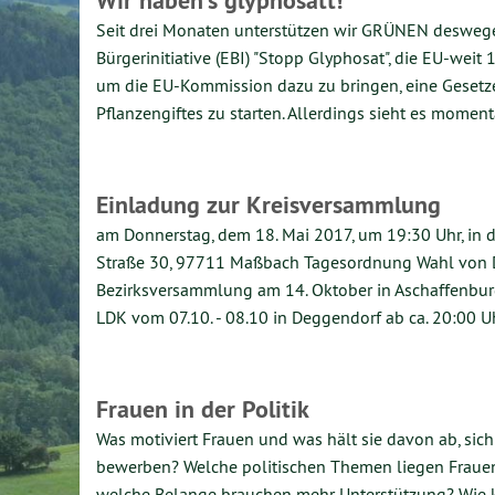
Wir haben's glyphosatt!
Seit drei Monaten unterstützen wir GRÜNEN desweg
Bürgerinitiative (EBI) "Stopp Glyphosat", die EU-weit
um die EU-Kommission dazu zu bringen, eine Gesetzesin
Pflanzengiftes zu starten. Allerdings sieht es mome
Einladung zur Kreisversammlung
am Donnerstag, dem 18. Mai 2017, um 19:30 Uhr, in 
Straße 30, 97711 Maßbach Tagesordnung Wahl von De
Bezirksversammlung am 14. Oktober in Aschaffenburg
LDK vom 07.10. - 08.10 in Deggendorf ab ca. 20:00
Frauen in der Politik
Was motiviert Frauen und was hält sie davon ab, sich 
bewerben? Welche politischen Themen liegen Fraue
welche Belange brauchen mehr Unterstützung? Wie