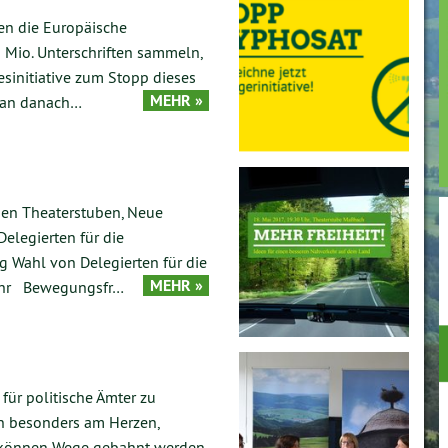
MASSBACH
en die Europäische
 1 Mio. Unterschriften sammeln,
MÜNNERSTADT
­i­ti­a­ti­ve zum Stopp dieses
MEHR »
ntan danach…
den Theaterstuben, Neue
legierten für die
 Wahl von Delegierten für die
MEHR »
 Uhr Bewegungsfr…
für politische Ämter zu
n besonders am Herzen,
 können Wege gebahnt werden