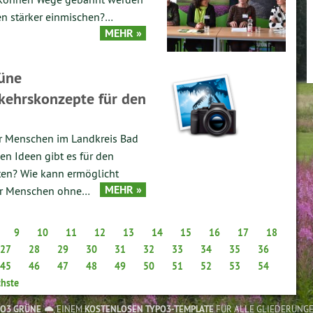
gen stärker einmischen?…
MEHR »
rüne
kehrskonzepte für den
ler Menschen im Landkreis Bad
en Ideen gibt es für den
ten? Wie kann ermöglicht
MEHR »
der Menschen ohne…
9
10
11
12
13
14
15
16
17
18
27
28
29
30
31
32
33
34
35
36
45
46
47
48
49
50
51
52
53
54
hste
PO3 GRÜNE
, EINEM
KOSTENLOSEN TYPO3-TEMPLATE
FÜR ALLE GLIEDERUNG