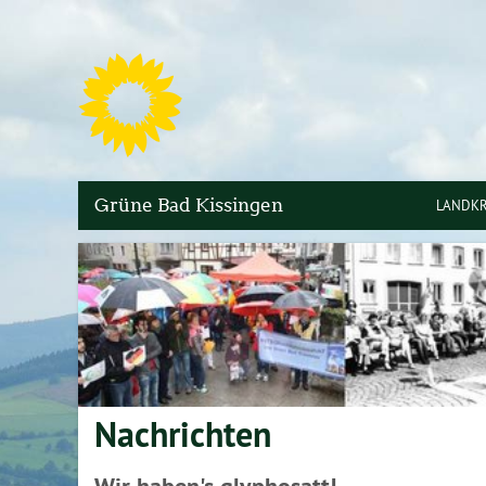
S
Grüne Bad Kissingen
LANDKR
KREIST
KREISV
RADWE
Nachrichten