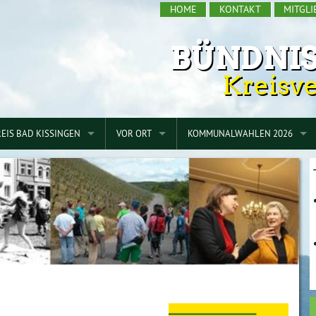
HOME
KONTAKT
MITGL
BÜNDNIS
Kreisv
EIS BAD KISSINGEN
VOR ORT
KOMMUNALWAHLEN 2026
AGSFRAKTION
BAD BOCKLET
KREISTAG
ERBAND
BAD KISSINGEN
WAHLPROGRAMM
GEMELDER
BAD BRÜCKENAU
ELFERSHAUSEN
HAMMELBURG