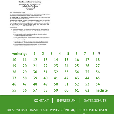
9
vorherige
1
2
3
4
5
6
7
8
10
11
12
13
14
15
16
17
18
19
20
21
22
23
24
25
26
27
28
29
30
31
32
33
34
35
36
37
38
39
40
41
42
43
44
45
46
47
48
49
50
51
52
53
54
55
56
57
58
59
60
61
62
nächste
KONTAKT
IMPRESSUM
DATENSCHUTZ
DIESE WEBSITE BASIERT AUF
TYPO3 GRÜNE
, EINEM
KOSTENLOSEN