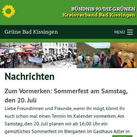
S
BÜNDNIS 90/DIE GRÜNEN
Kreisverband Bad Kissingen
Grüne Bad Kissingen
MENÜ
LANDKREIS BAD KISSINGEN
VOR ORT
Nachrichten
KOMMUNALWAHLEN 2026
TERMINE
Zum Vormerken: Sommerfest am Samstag,
den 20. Juli
MITMACHEN
Liebe Freundinnen und Freunde, wenn ihr mögt, könnt ihr
GESCHICHTE
euch schon mal einen Termin im Kalender vormerken. Am
Samstag, den 20. Juli planen wir ab 16:00 Uhr ein
KONTAKT
gemütliches Sommerfest im Biergarten im Gasthaus Adler in