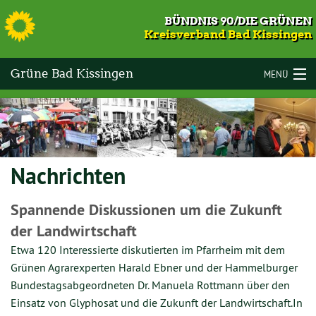
S
BÜNDNIS 90/DIE GRÜNEN
Kreisverband Bad Kissingen
Grüne Bad Kissingen
MENÜ
LANDKREIS BAD KISSINGEN
VOR ORT
Nachrichten
KOMMUNALWAHLEN 2026
TERMINE
Spannende Diskussionen um die Zukunft
der Landwirtschaft
MITMACHEN
Etwa 120 Interessierte diskutierten im Pfarrheim mit dem
GESCHICHTE
Grünen Agrarexperten Harald Ebner und der Hammelburger
Bundestagsabgeordneten Dr. Manuela Rottmann über den
KONTAKT
Einsatz von Glyphosat und die Zukunft der Landwirtschaft.In