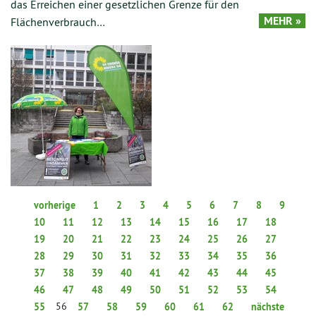
das Erreichen einer gesetzlichen Grenze für den
MEHR »
Flächenverbrauch…
vorherige
1
2
3
4
5
6
7
8
9
10
11
12
13
14
15
16
17
18
19
20
21
22
23
24
25
26
27
28
29
30
31
32
33
34
35
36
37
38
39
40
41
42
43
44
45
46
47
48
49
50
51
52
53
54
56
55
57
58
59
60
61
62
nächste